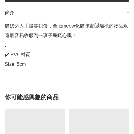
簡介
−
貓奴必入手爆笑扭蛋，全臉meow化貓咪畫😻貓樣的物品永
遠最容易收服到一班子民嘅心嘅！ 

.

✔️ PVC材質 

Size: 5cm
你可能感興趣的商品