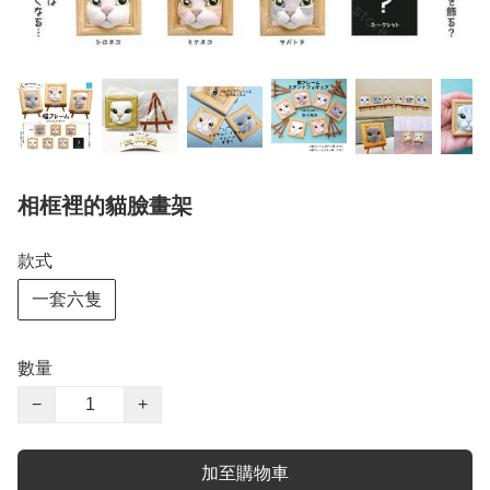
相框裡的貓臉畫架
款式
一套六隻
數量
−
+
加至購物車