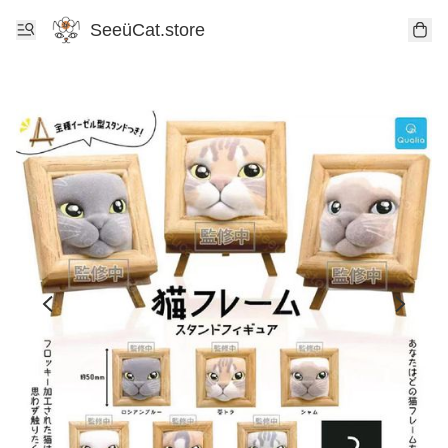
SeeüCat.store