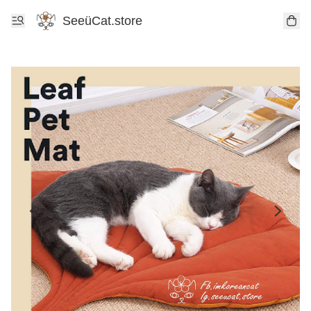
SeeüCat.store