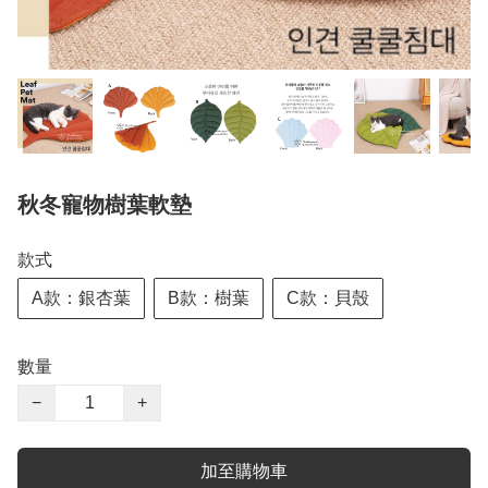
秋冬寵物樹葉軟墊
款式
A款：銀杏葉
B款：樹葉
C款：貝殼
數量
−
+
加至購物車