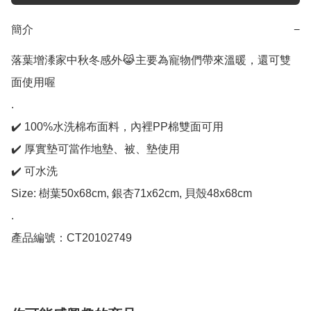
簡介
−
落葉增潻家中秋冬感外😹主要為寵物們帶來溫暖，還可雙
面使用喔

.

✔️ 100%水洗棉布面料，內裡PP棉雙面可用

✔️ 厚實墊可當作地墊、被、墊使用

✔️ 可水洗

Size: 樹葉50x68cm, 銀杏71x62cm, 貝殼48x68cm

.

產品編號：CT20102749