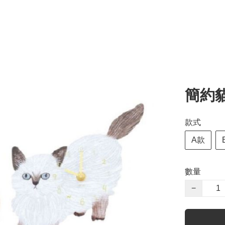
簡約
款式
A款
數量
−