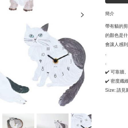
簡介
帶有貓的剪
的顏色是什
會讓人感到
.

.

✔️ 可靠
✔️ 密度纖
Size: 請