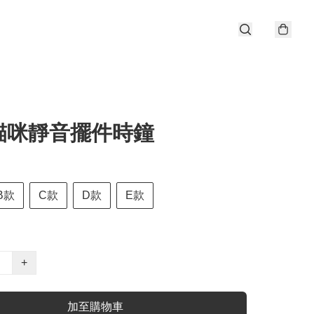
貓咪靜音擺件時鐘
B款
C款
D款
E款
+
加至購物車