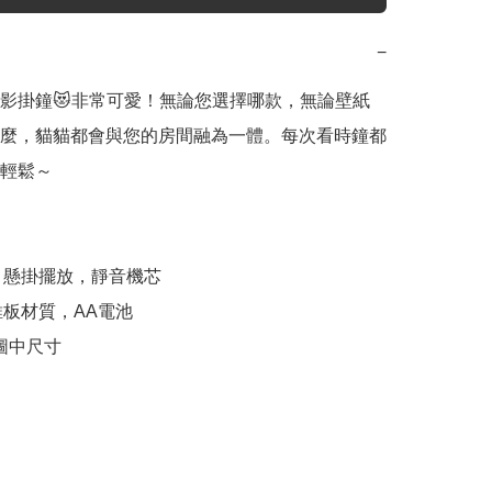
−
影掛鐘😻非常可愛！無論您選擇哪款，無論壁紙
麼，貓貓都會與您的房間融為一體。每次看時鐘都
輕鬆～

牆、懸掛擺放，靜音機芯

維板材質，AA電池

見圖中尺寸