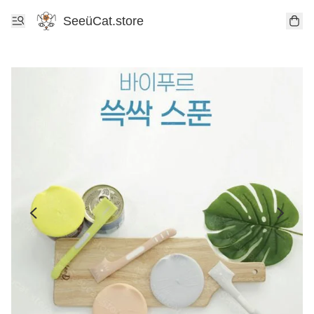
SeeüCat.store