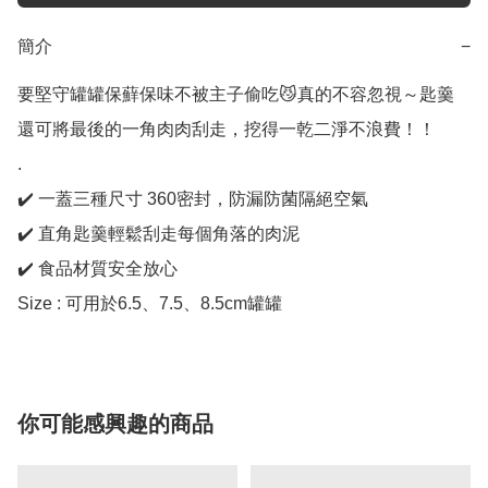
簡介
−
要堅守罐罐保蘚保味不被主子偷吃😼真的不容忽視～匙羹
還可將最後的一角肉肉刮走，挖得一乾二淨不浪費！！

.

✔️ 一蓋三種尺寸 360密封，防漏防菌隔絕空氣 

✔️ 直角匙羹輕鬆刮走每個角落的肉泥 

✔️ 食品材質安全放心 

Size : 可用於6.5、7.5、8.5cm罐罐
你可能感興趣的商品