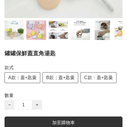
罐罐保鮮蓋直角湯匙
款式
A款：蓋+匙羹
B款：蓋+匙羹
C款：蓋+匙羹
數量
−
+
加至購物車