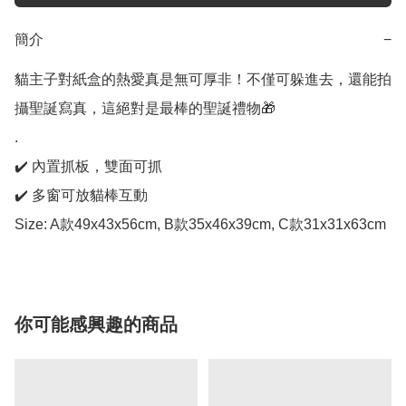
簡介
−
貓主子對紙盒的熱愛真是無可厚非！不僅可躲進去，還能拍
攝聖誕寫真，這絕對是最棒的聖誕禮物🎁

.

✔️ 內置抓板，雙面可抓

✔️ 多窗可放貓棒互動

Size: A款49x43x56cm, B款35x46x39cm, C款31x31x63cm
你可能感興趣的商品