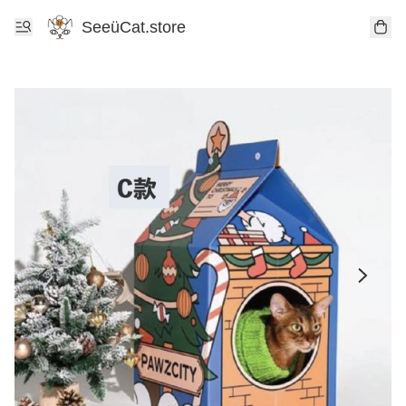
SeeüCat.store