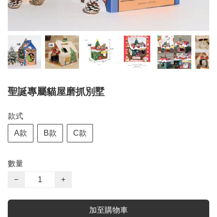
聖誕專屬貓屋磨抓別墅
款式
A款
B款
C款
數量
−
+
加至購物車