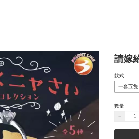
請嫁
款式
一套五隻
數量
−