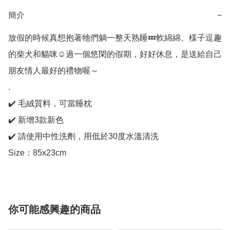
簡介
−
放假的時候真想抱著牠們躺一整天熟睡💤軟綿綿、樣子逗趣
的柴犬和貓咪☺️過一個悠閑的假期，好好休息，是送給自己
朋友情人最好的禮物喔～

.

✔️ 毛絨質料，可當睡枕

✔️ 新增3款新色

✔️ 請使用中性洗劑，用低於30度水溫清洗

Size：85x23cm
你可能感興趣的商品