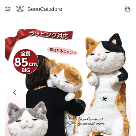
SeeüCat.store