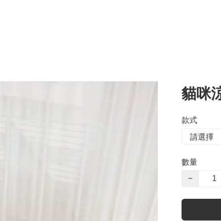
貓咪
款式
數量
−