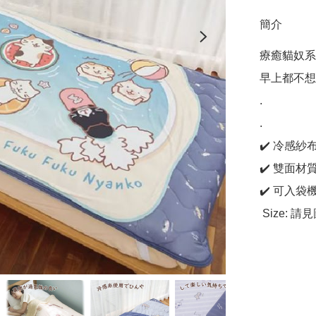
簡介
療癒貓奴系
早上都不想起
.

.

✔️ 冷感紗
✔️ 雙面
✔️ 可入袋機
 Size: 