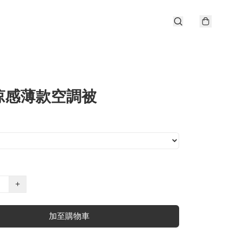
涼感薄款空調被
+
加至購物車