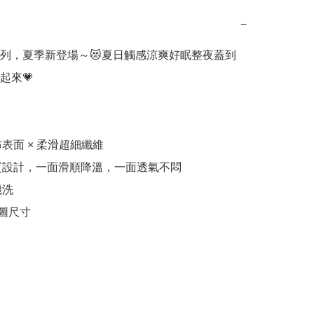
−
列，夏季新登場～😻夏日觸感涼爽好眠整夜蓋到
來💗

布表面 × 柔滑超細纖維

材質設計，一面滑順降溫，一面透氣不悶

洗

請見圖尺寸