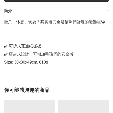
簡介
−
磨爪、休息、玩耍！其實這完全是貓咪們舒適的避難屋😹

.

.

✔️ 可拆式瓦通紙抓板

✔️ 密封式設計，可增加毛孩們的安全感

Size: 30x30x49cm, 810g
你可能感興趣的商品