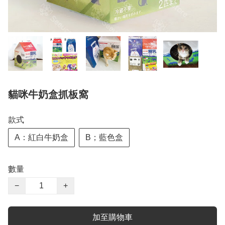
貓咪牛奶盒抓板窩
款式
A：紅白牛奶盒
B；藍色盒
數量
−
+
加至購物車