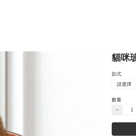
貓咪
款式
數量
−