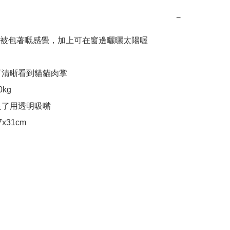
−
被包著嘅感覺，加上可在窗邊曬曬太陽喔

可清晰看到貓貓肉掌

kg

良了用透明吸嘴
