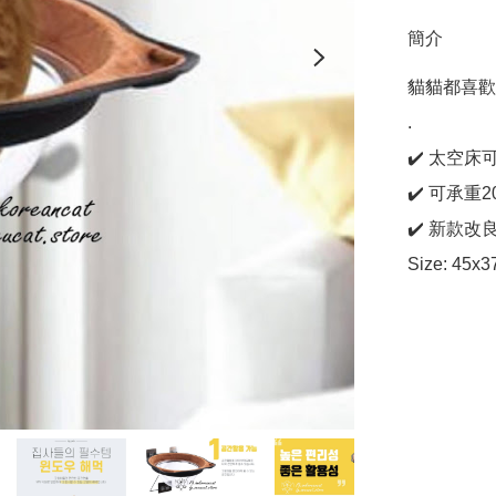
簡介
貓貓都喜歡
.

✔️ 太空床
✔️ 可承重20
✔️ 新款改