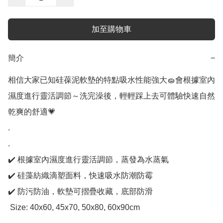
加至購物車
簡介
−
相信大家已知硅葆泥軟墊的特點吸水性能強大🧽會根據室內
濕度進行靈活調節～洗完澡後，輕輕踩上去可體驗快速自然
乾爽的舒適💗

.

.

✔️ 根據室內濕度進行靈活調節，蒸發為水蒸氣

✔️ 硅藻紡織滴塑面料，快速吸水防潮防霉

✔️ 防污防油，軟墊可摺疊收藏，底部防滑

 Size: 40x60, 45x70, 50x80, 60x90cm