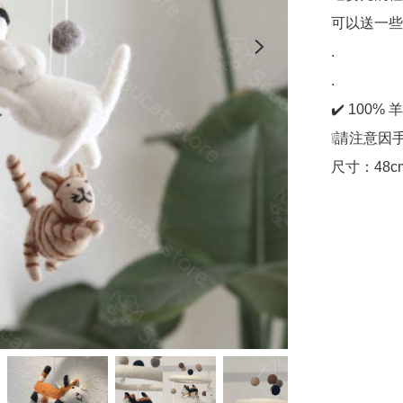
可以送一些
.

.

✔️ 100
❕請注意因
尺寸：48c