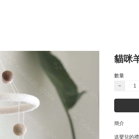
貓咪
數量
−
簡介
送嬰兒的禮