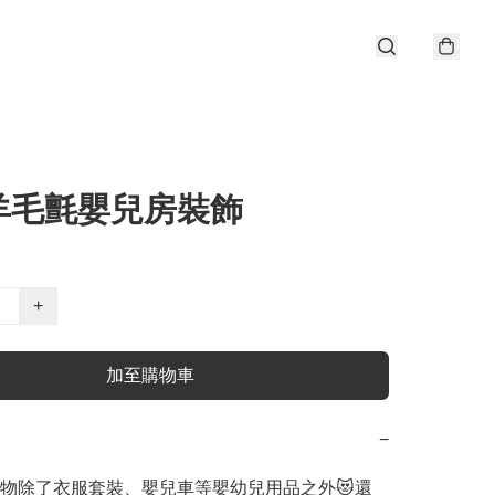
羊毛氈嬰兒房裝飾
+
加至購物車
−
物除了衣服套裝、嬰兒車等嬰幼兒用品之外😻還