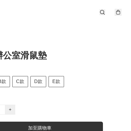
辦公室滑鼠墊
B款
C款
D款
E款
+
加至購物車