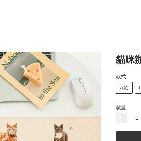
貓咪
款式
A款
數量
−