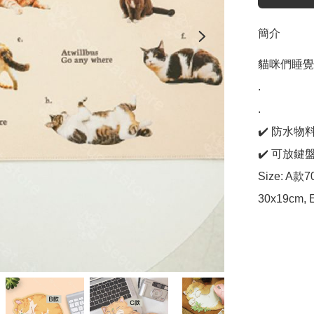
簡介
貓咪們睡覺
.

.

✔️ 防水物料 
✔️ 可放鍵
Size: A款
30x19cm,