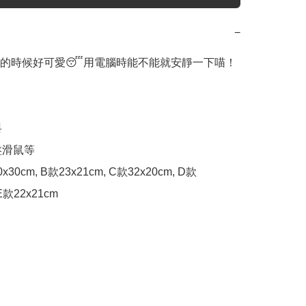
−
的時候好可愛😴用電腦時能不能就安靜一下喵！



盤滑鼠等

70x30cm, B款23x21cm, C款32x20cm, D款
 E款22x21cm