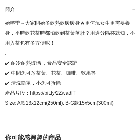
簡介
−
始轉季～大家開始多飲熱飲暖暖身🔥更何況女生更需要養
身，平時飲花茶時都怕飲到茶葉落肚？用過分隔杯就知，不
用入茶包有多方便呢！

.

✔️ 耐冷耐熱玻璃 ，食品安全認證

✔️ 中間魚可放茶葉、花茶、咖啡、乾果等

✔️ 清洗簡單，小魚可拆除

產品片段：https://bit.ly/2ZwadfT

Size: A款13x12cm(250ml), B-G款15x5cm(300ml)
你可能感興趣的商品