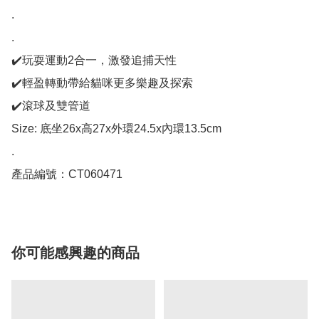
.

.

✔️玩耍運動2合一，激發追捕天性

✔️輕盈轉動帶給貓咪更多樂趣及探索

✔️滾球及雙管道

Size: 底坐26x高27x外環24.5x內環13.5cm

.

產品編號：CT060471
你可能感興趣的商品