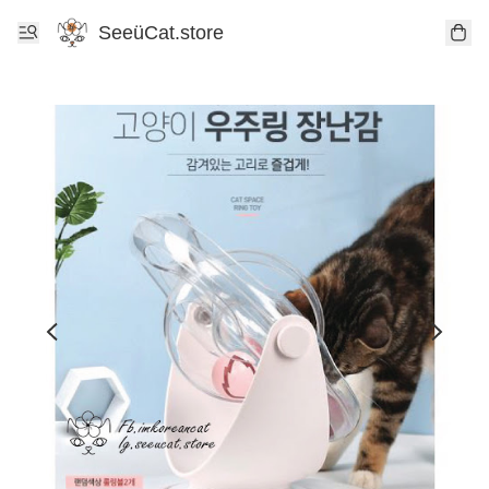
SeeüCat.store