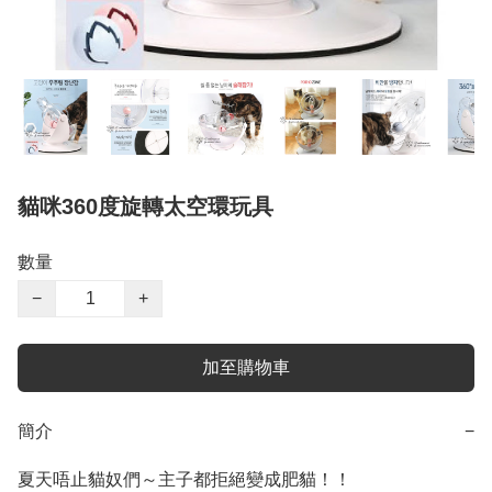
貓咪360度旋轉太空環玩具
數量
−
+
加至購物車
簡介
−
夏天唔止貓奴們～主子都拒絕變成肥貓！！
