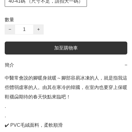
40-41碼 （尺寸不足，請拍大一碼）
數量
−
+
加至購物車
簡介
−
中醫常會說的腳暖身就暖～腳部容易冰凍的人，就是指我這
些體弱虛寒的人。由其在寒冷的韓國，在室內也要穿上保暖
鞋襪🥶期待的春天快點來臨吧！

.

.

✔️ PVC毛絨面料，柔軟順滑
