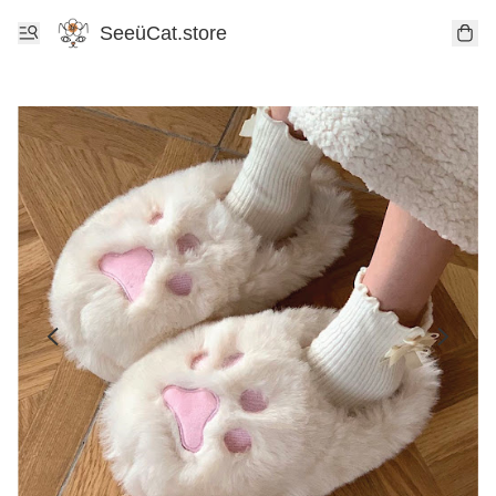
SeeüCat.store