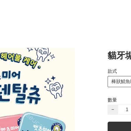
貓牙
款式
棒狀鯖魚味
數量
−