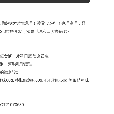
−
理終極之懶惰護理！😼零食進行了專理處理，只
2-3粒餵食就可預防毛球和口腔疫病呢～

利複合酶，牙科口腔治療管理

白酶，幫助毛球護理

的鐵盒設計

狀雞味60g, 棒狀鯖魚味60g, 心心雞味60g,魚形鯖魚味
T21070630