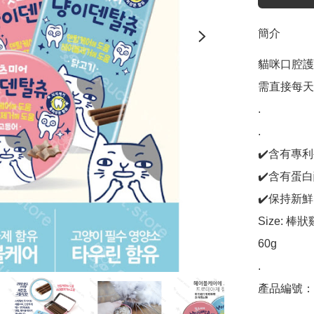
簡介
貓咪口腔護
需直接每天
.

.

✔️含有專
✔️含有蛋
✔️保持新鮮
Size: 棒
60g

.

產品編號：C