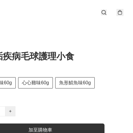
垢疾病毛球護理小食
60g
心心雞味60g
魚形鯖魚味60g
+
加至購物車