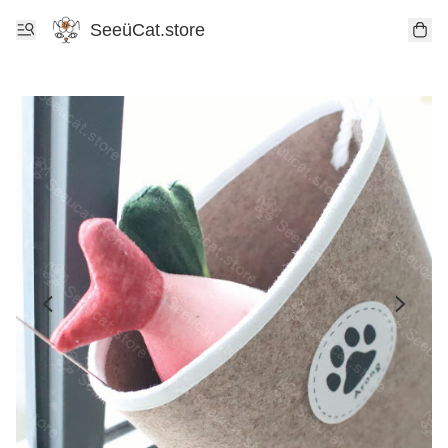
SeeüCat.store