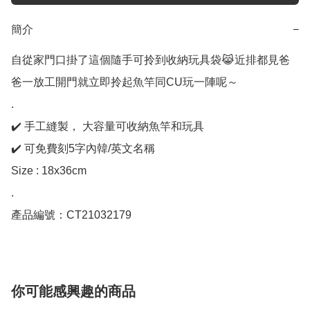
簡介
−
自從家門口掛了這個隨手可拎到收納玩具袋😹近排都見爸
爸一放工開門就立即拎起魚竿同CU玩一陣呢～

.

✔️ 手工縫製， 大容量可收納魚竿和玩具

✔️ 可免費刻5字內韓/英文名稱

Size : 18x36cm

.

產品編號：CT21032179
你可能感興趣的商品