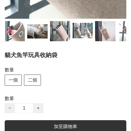
貓犬魚竿玩具收納袋
數量
一個
二個
數量
−
+
加至購物車