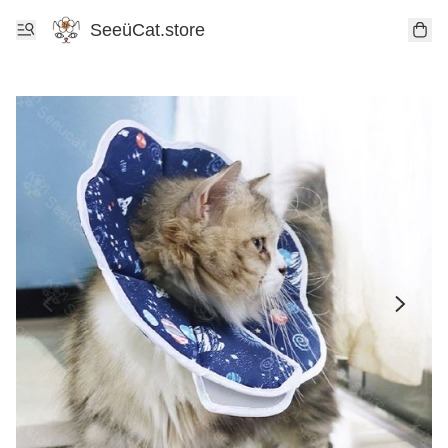
SeeüCat.store