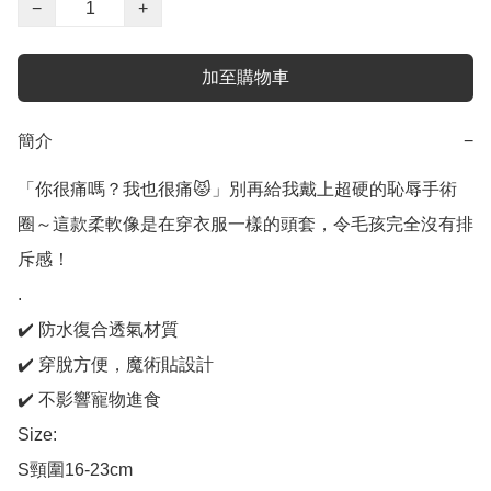
−
+
加至購物車
簡介
−
「你很痛嗎？我也很痛😾」別再給我戴上超硬的恥辱手術
圈～這款柔軟像是在穿衣服一樣的頭套，令毛孩完全沒有排
斥感！

.

✔️ 防水復合透氣材質

✔️ 穿脫方便，魔術貼設計

✔️ 不影響寵物進食

Size: 

S頸圍16-23cm
