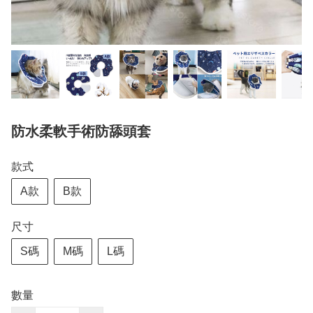
防水柔軟手術防舔頭套
款式
A款
B款
尺寸
S碼
M碼
L碼
數量