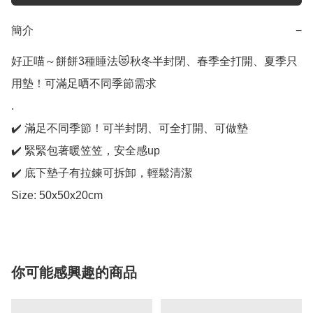
簡介
−
好正喵～餅餅3種睡法😻秋冬半封閉、春季全打開、夏季只
用墊！可滿足哂不同季節需求 

.

✔️ 滿足不同季節！可半封閉、可全打開、可做墊

✔️ 緊緊包著暖笠笠，安全感up

✔️ 底下墊子有拉鍊可拆卸，輕鬆清潔

Size: 50x50x20cm
你可能感興趣的商品