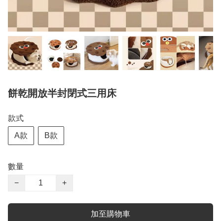
餅乾開放半封閉式三用床
款式
A款
B款
數量
−
+
加至購物車