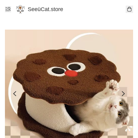
SeeüCat.store