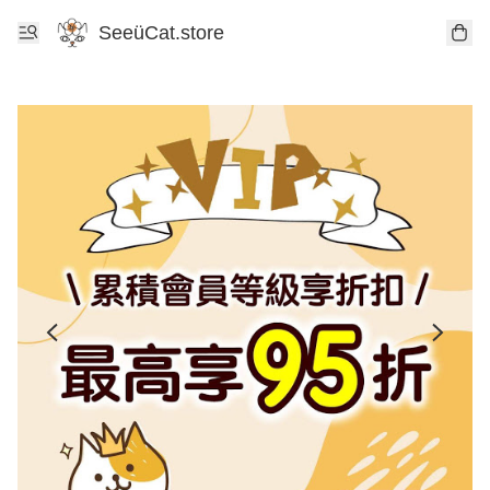
SeeüCat.store