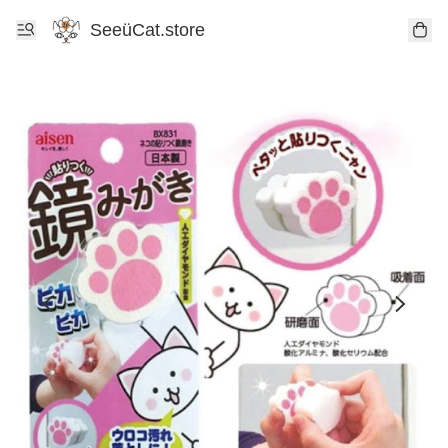
SeeüCat.store