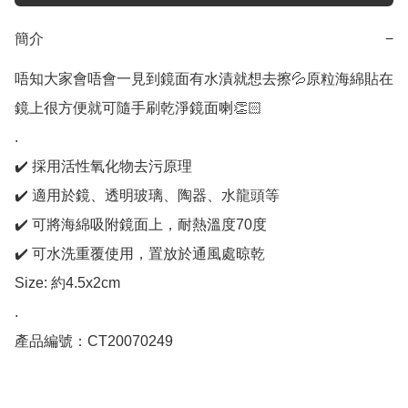
簡介
−
唔知大家會唔會一見到鏡面有水漬就想去擦💦原粒海綿貼在
鏡上很方便就可隨手刷乾淨鏡面喇👏🏻

.

✔️ 採用活性氧化物去污原理

✔️ 適用於鏡、透明玻璃、陶器、水龍頭等

✔️ 可將海綿吸附鏡面上，耐熱溫度70度

✔️ 可水洗重覆使用，置放於通風處晾乾

Size: 約4.5x2cm

.

產品編號：CT20070249