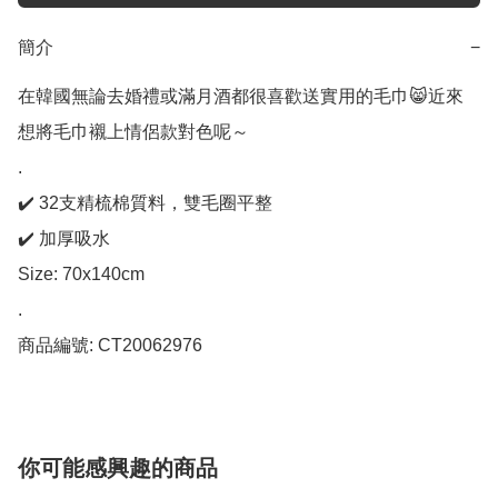
簡介
−
在韓國無論去婚禮或滿月酒都很喜歡送實用的毛巾😸近來
想將毛巾襯上情侶款對色呢～

.

✔️ 32支精梳棉質料，雙毛圈平整

✔️ 加厚吸水

Size: 70x140cm

.

商品編號: CT20062976
你可能感興趣的商品