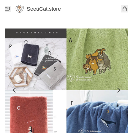
SeeüCat.store