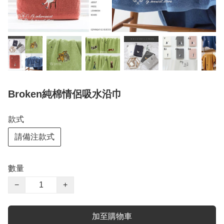
Broken純棉情侶吸水沿巾
款式
請備注款式
數量
−
+
加至購物車