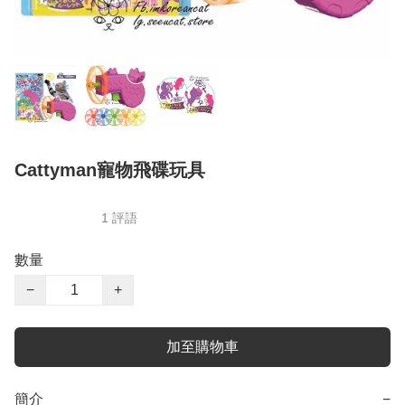
Cattyman寵物飛碟玩具
1 評語
數量
−
+
加至購物車
簡介
−