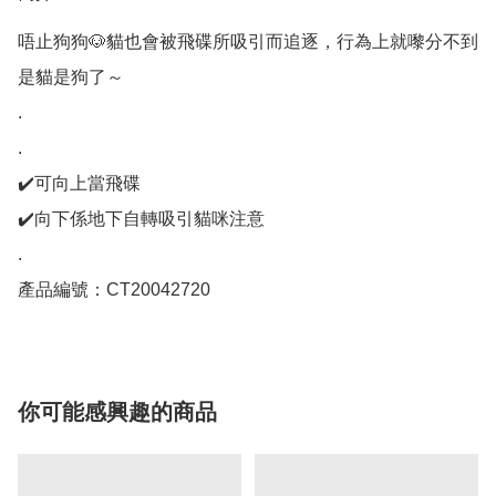
唔止狗狗🐶貓也會被飛碟所吸引而追逐，行為上就嚟分不到
是貓是狗了～

.

.

✔️可向上當飛碟

✔️向下係地下自轉吸引貓咪注意

.

產品編號：CT20042720
你可能感興趣的商品