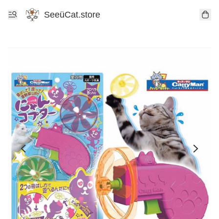
SeeüCat.store