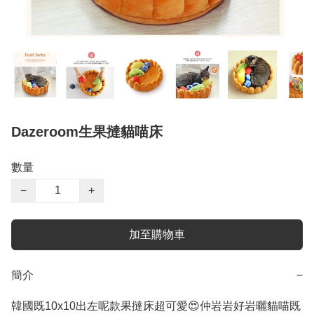
Dazeroom生果撻貓喵床
數量
−
+
加至購物車
簡介
−
韓國既10x10出左呢款果撻床超可愛😍仲岩岩好岩曬貓喵既