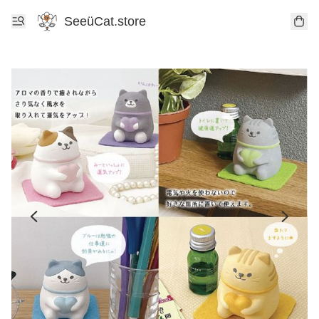
SeeüCat.store