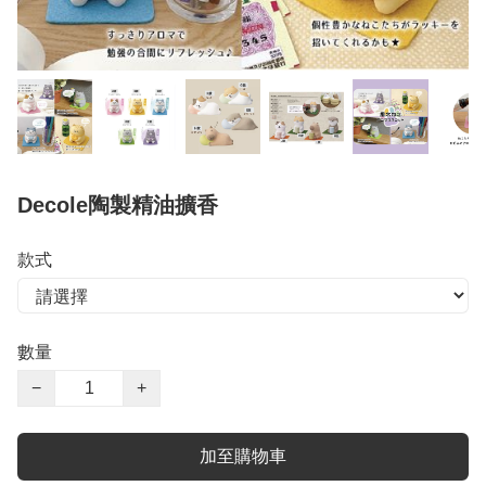
Decole陶製精油擴香
款式
數量
−
+
加至購物車