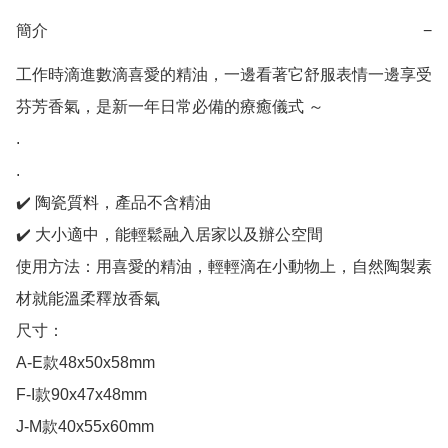
簡介
−
工作時滴進數滴喜愛的精油，一邊看著它舒服表情一邊享受
芬芳香氣，是新一年日常必備的療癒儀式 ～

.

.

✔️ 陶瓷質料，產品不含精油

✔️ 大小適中，能輕鬆融入居家以及辦公空間

使用方法：用喜愛的精油，輕輕滴在小動物上，自然陶製素
材就能溫柔釋放香氣

尺寸：

A-E款48x50x58mm

F-I款90x47x48mm

J-M款40x55x60mm