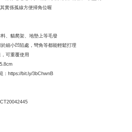
其實係孤線方便掃角位喔

理布料、貓爬架、地墊上等毛發

位用於細小凹陷處，彎角等都能輕鬆打理

保，可重覆使用

5.8cm

https://bit.ly/3bChwnB
