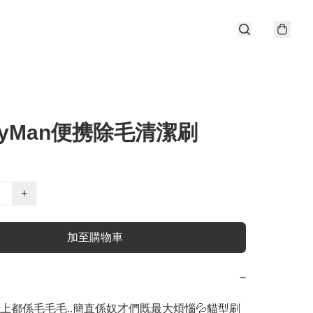
gyMan便携除毛清潔刷
+
加至購物車
−
上都係毛毛毛..簡直係奴才們既最大煩惱💦貓型刷