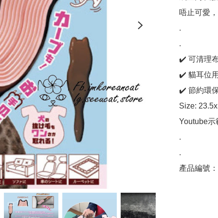
唔止可愛，
.

.

✔️ 可清
✔️ 貓耳
✔️ 節約環
Size: 23.5x
Youtube示範：
.

.
