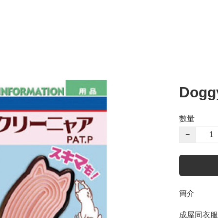
Dog
數量
−
簡介
成屋同衣服