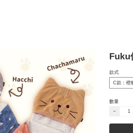
Fuk
款式
C款：橙
數量
−