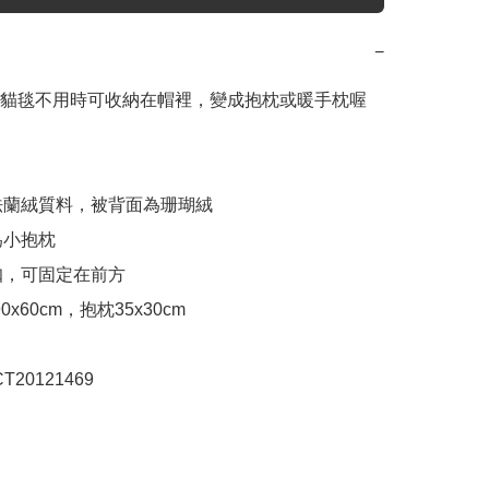
−
貓毯不用時可收納在帽裡，變成抱枕或暖手枕喔
用法蘭絨質料，被背面為珊瑚絨

為小抱枕

扣，可固定在前方

90x60cm，抱枕35x30cm

T20121469