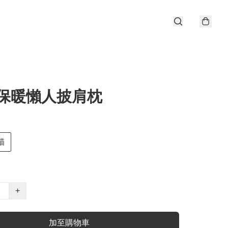
u保暖懶人披肩枕
貓
+
加至購物車