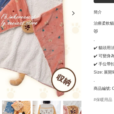
簡介
治療柔軟貓
😻

.

✔️ 貓頭
✔️ 可變身
✔️ 手位帶
Size: 展開
.

商品編號: C
保暖用品