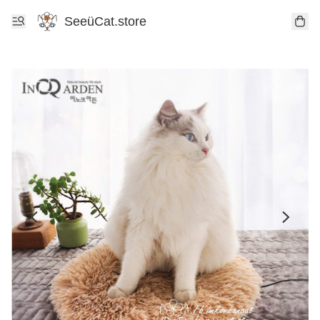
SeeüCat.store