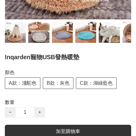
Inqarden寵物USB發熱暖墊
顏色
A款：淺駝色
B款：灰色
C款：湖綠藍色
數量
−
+
加至購物車