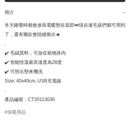
簡介
−
冬天睡覺時都會放張電暖墊在底部💤現在連毛孩們都可用到
了，還有幾款會陸續推出🔥

.

✔️ 毛絨質料，可放在寵物床內

✔️ 智能恆溫最高溫度為28度

✔️ 可拆出墊來機洗

Size: 40x40cm, USB充電線

.

產品編號：CT20113030
保暖用品