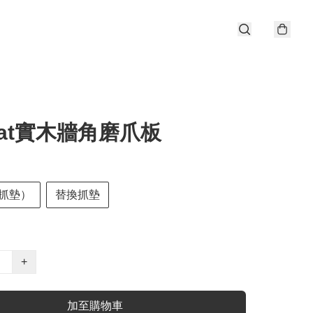
Cat實木牆角磨爪板
抓墊）
替換抓墊
+
加至購物車