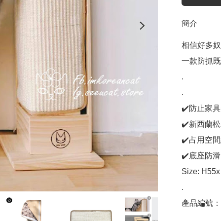
簡介
相信好多奴
一款防抓既
.

.

✔️防止家具
✔️新西蘭松
✔️占用空
✔️底座防
Size: H55x
.

產品編號：C