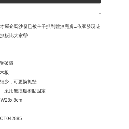
−
才屋企既沙發已被主子抓到體無完膚...依家發現咗
抓板比大家😻

受破壞

木板

間細少，可更換抓墊

滑，采用無痕魔術貼固定

 W23x 8cm

T042885