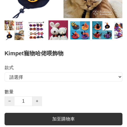
Kimpet寵物哈佬喂飾物
款式
數量
−
+
加至購物車