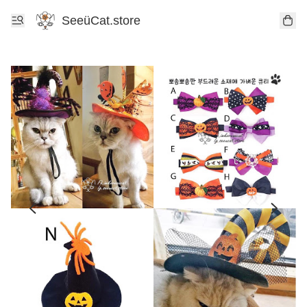
SeeüCat.store