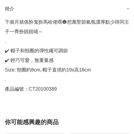
簡介
−
下個月就係扮鬼扮馬哈佬喂🎃想萬聖節氣氛濃厚點少得同主
子一齊扮靚靚喵～

.

✔️ 帽子和頸圈的彈性繩可調節

✔️ 輕巧可愛，無重量感

Size: 頸圈約8cm, 帽子直徑約19x高16cm

.

產品編號：CT20100389
你可能感興趣的商品