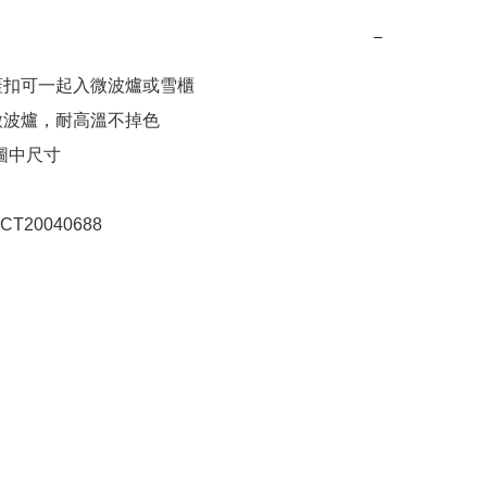
−
式蓋扣可一起入微波爐或雪櫃

入微波爐，耐高溫不掉色

見圖中尺寸

T20040688