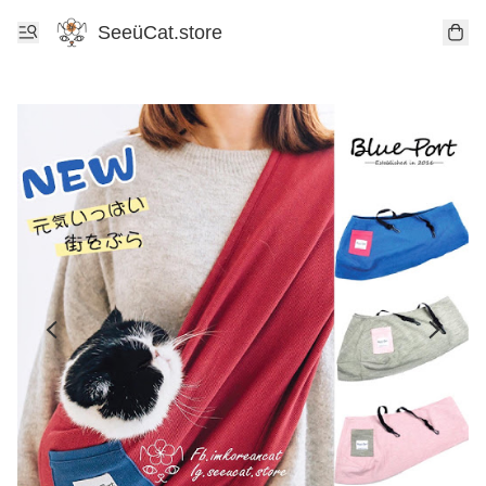
SeeüCat.store