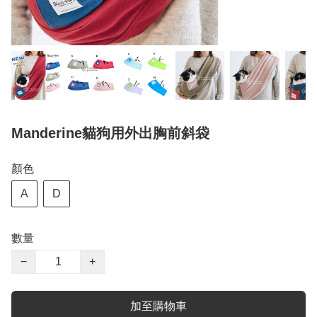
Manderine貓狗用外出胸前斜袋
顏色
A
D
數量
−
+
加至購物車