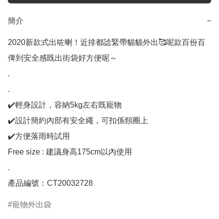
簡介
−
2020新款式出咗喇！近排都諗緊帶貓貓外出🥰呢款百份百
俾到安全感既出街袋好方便呢～

.

.

✔️輕身設計，容納5kg左右既寵物

✔️設計簡約內部有安全繩，可扣係頸圈上

✔️方便落雨時試用

Free size : 建議身高175cm以內使用

.

產品編號：CT20032728
寵物外出袋