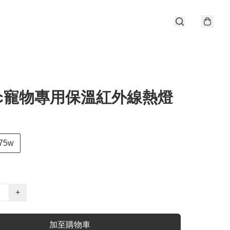
jc寵物專用保溫紅外線熱燈
75w
+
加至購物車