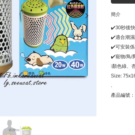
簡介
✔️30秒
✔️適合潮濕
✔️可安裝係
✔️寵物/鳥
❕顏色綠、杏
Size: 75x1
.

產品編號：C