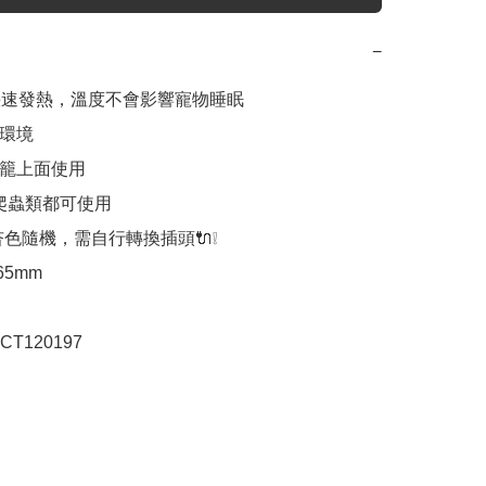
−
後快速發熱，溫度不會影響寵物睡眠

環境

籠上面使用

/爬蟲類都可使用

色隨機，需自行轉換插頭🔌❕

65mm

T120197