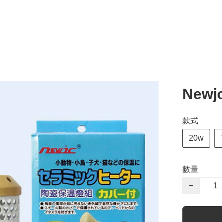
New
款式
20w
數量
−