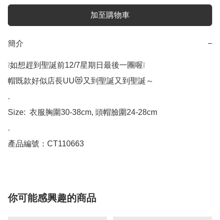
加至購物車
簡介
−
❕如想趕到聖誕前12/7星期日最後一團喔❕

帽既款好似店長UU😻又到聖誕又到聖誕～

.

Size:  衣服胸圍30-38cm, 頭帽臉圍24-28cm

.

產品編號：CT110663
你可能感興趣的商品