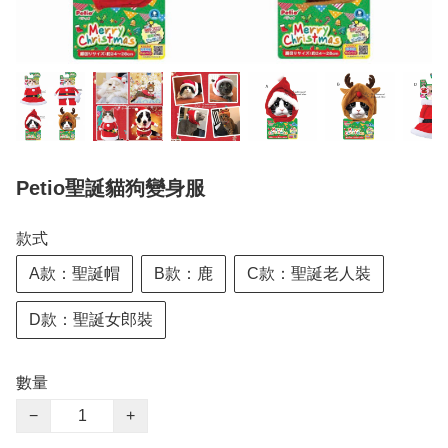
Petio聖誕貓狗變身服
款式
A款：聖誕帽
B款：鹿
C款：聖誕老人裝
D款：聖誕女郎裝
數量
−
+