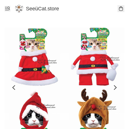
SeeüCat.store