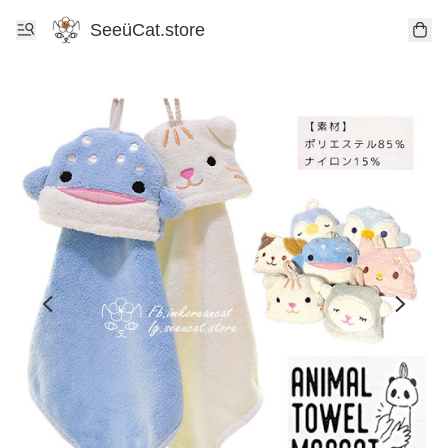
SeeüCat.store