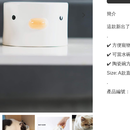
簡介
這款新出了
.

✔️ 方便
✔️ 可當水
✔️ 陶瓷碗
Size: A
.

產品編號：C