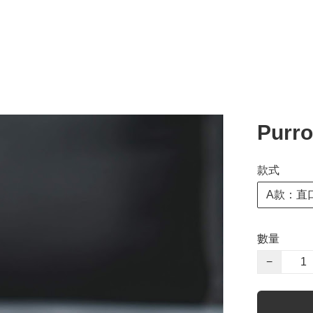
Pur
款式
A款：直
數量
−