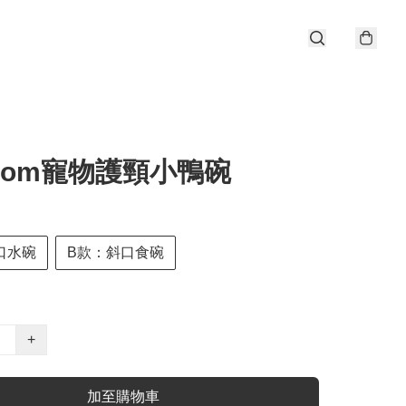
room寵物護頸小鴨碗
口水碗
B款：斜口食碗
+
加至購物車