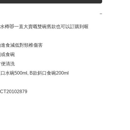
−
水樽😻一直大賣嘅雙碗舊款也可以訂購到喔

寵物進食減低對頸椎傷害

碗或食碗

方便清洗

款直口水碗500ml, B款斜口食碗200ml

T20102879