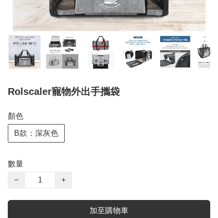
Rolscaler寵物外出手攜袋
顏色
B款：深灰色
數量
−
+
加至購物車