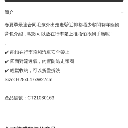
簡介
−
春夏季最適合同毛孩外出走走😸近排都唔少客問有咩寵物
背包介紹，呢款可以放在行李箱上推唔怕拎到手痛呢！

.

✔️ 能扣在行李箱和汽車安全帶上

✔️ 四面對流透氣，內置防逃走頸圈

✔️ 輕鬆收納，可以折疊拆洗

Size: H28xL47xW27cm

.

產品編號：CT21030163