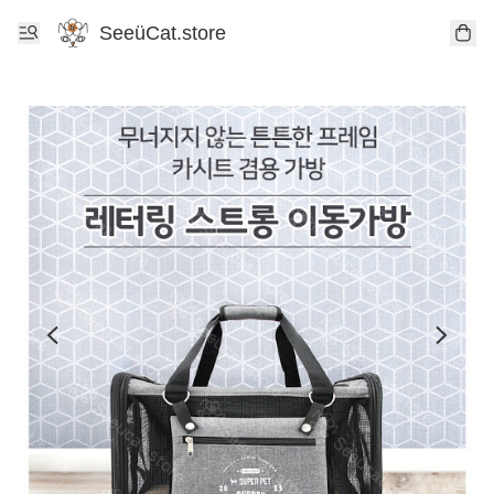
SeeüCat.store