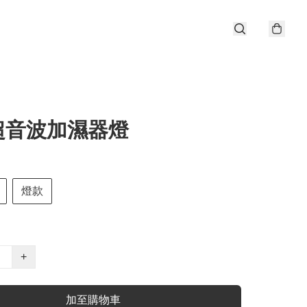
T超音波加濕器燈
燈款
+
加至購物車