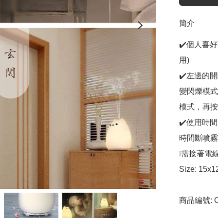
簡介
✔️個人喜
用)

✔️左邊的
變閃爍模式
模式，再按
✔️使用時
時間斷噴霧
❕需接著電線
Size: 15
商品編號: C