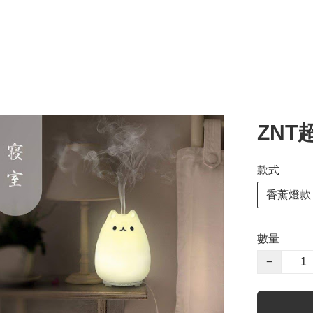
ZN
款式
香薰燈款
數量
−