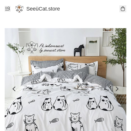
SeeüCat.store