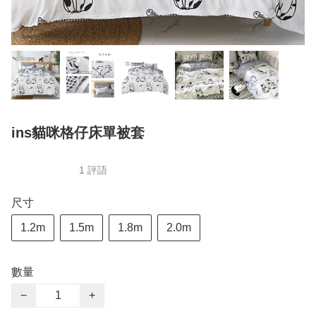
ins貓咪格仔床單被套
1 評語
尺寸
1.2m
1.5m
1.8m
2.0m
數量
−
+