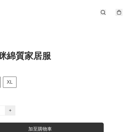
貓咪綿質家居服
XL
+
加至購物車