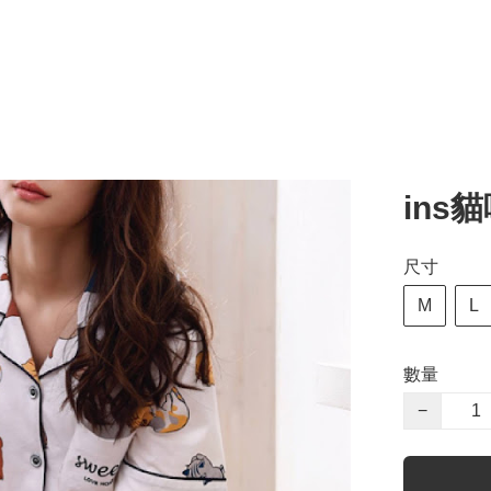
ins
尺寸
M
L
數量
−